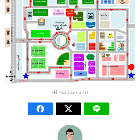
Search
Search
for:
Post Views:
2,471