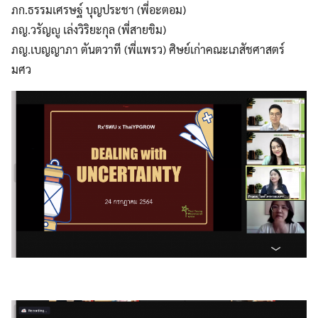
ภก.ธรรมเศรษฐ์ บุญประชา (พี่อะตอม)
ภญ.วรัญญู เล่งวิริยะกุล (พี่สายขิม)
ภญ.เบญญาภา ตันตวาที (พี่แพรว) ศิษย์เก่าคณะเภสัชศาสตร์
มศว