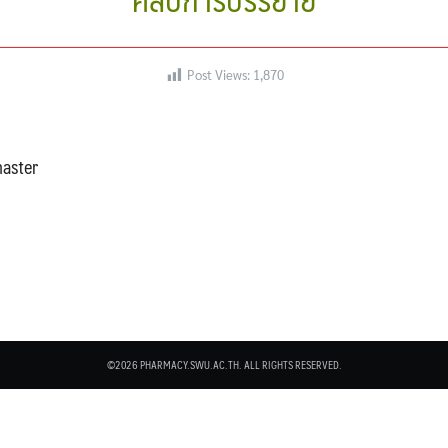
Post Views:
1,870
aster
©2026 PHARMACY.SWU.AC.TH. ALL RIGHTS RESERVED.