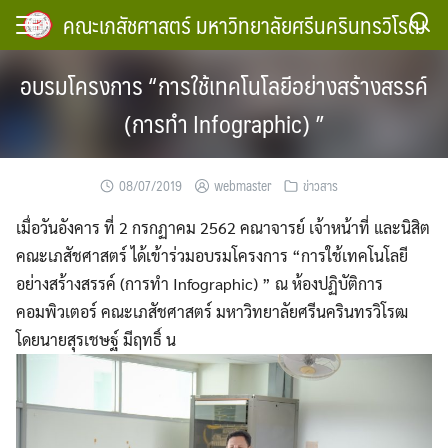
Skip
คณะเภสัชศาสตร์ มหาวิทยาลัยศรีนครินทรวิโรฒ
to
content
อบรมโครงการ “การใช้เทคโนโลยีอย่างสร้างสรรค์
(การทำ Infographic) ”
08/07/2019
webmaster
ข่าวสาร
เมื่อวันอังคาร ที่ 2 กรกฏาคม 2562​ คณาจารย์ เจ้าหน้าที่ และนิสิต
คณะเภสัชศาสตร์​ ​ได้เข้าร่วมอบรมโครงการ “การใช้เทคโนโลยี
อย่างสร้างสรรค์ (การทำ Infographic) ” ณ​ ห้อง​ปฏิบัติการ
คอมพิวเตอร์ คณะเภสัช​ศาสตร์​ มหาวิทยาลัย​ศรีนครินทร​วิโรฒ​
โดยนายสุรเชษฐ์​ มีฤทธิ์​ น