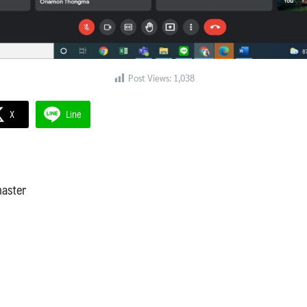
Post Views:
1,038
X
Line
aster