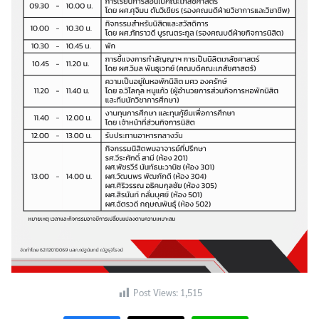
Search
Search
for:
Post Views:
1,515