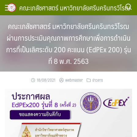
Skip
คณะเภสัชศาสตร์ มหาวิทยาลัยศรีนครินทรวิโรฒ
to
content
คณะเภสัชศาสตร์ มหาวิทยาลัยศรีนครินทรวิโรฒ
ผ่านการประเมินคุณภาพการศึกษาเพื่อการดำเนิน
การที่เป็นเลิศระดับ 200 คะแนน (EdPEx 200) รุ่น
ที่ 8 พ.ศ. 2563
18/08/2021
webmaster
ข่าวสาร