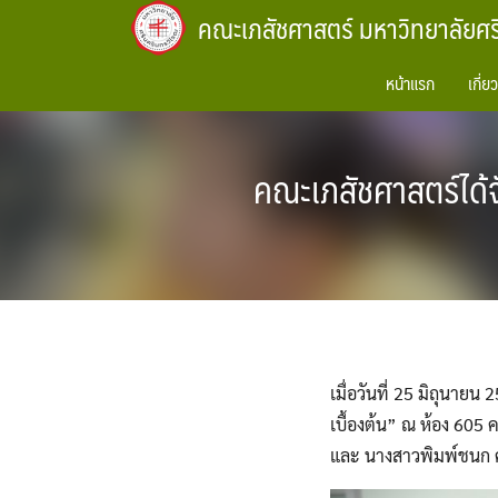
Skip
คณะเภสัชศาสตร์ มหาวิทยาลัยศ
to
content
หน้าแรก
เกี่ย
คณะเภสัชศาสตร์ได้จ
เมื่อวันที่ 25​ มิถุนาย
เบื้องต้น” ณ​ ห้อง​ 605
และ นางสาวพิมพ์ชนก​ ค