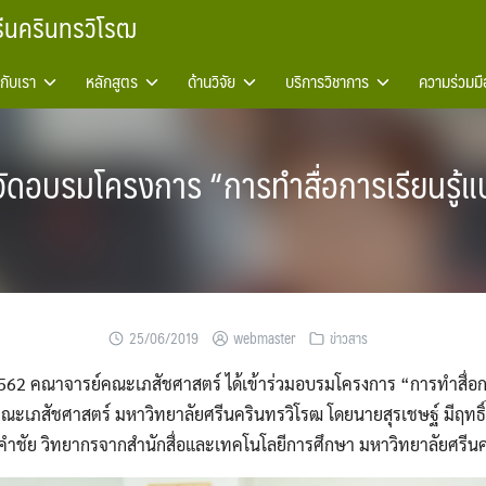
รีนครินทรวิโรฒ
วกับเรา
หลักสูตร
ด้านวิจัย
บริการวิชาการ
ความร่วมมื
ัดอบรมโครงการ “การทำสื่อการเรียนรู้แบ
25/06/2019
webmaster
ข่าวสาร
น​ 2562​ คณาจารย์​คณะเภสัชศาสตร์​ ได้เข้าร่วมอบรม​โครงการ​ “การทำสื่อก
 คณะเภสัช​ศาสตร์​ มหาวิทยาลัย​ศรีนครินทร​วิโรฒ​ โดยนายสุรเชษฐ์​ มีฤทธิ์​
ำชัย​ วิทยากร​​จากสำนักสื่อและเทคโนโลยีการศึกษา​ มหาวิทยาลัย​ศรีนค