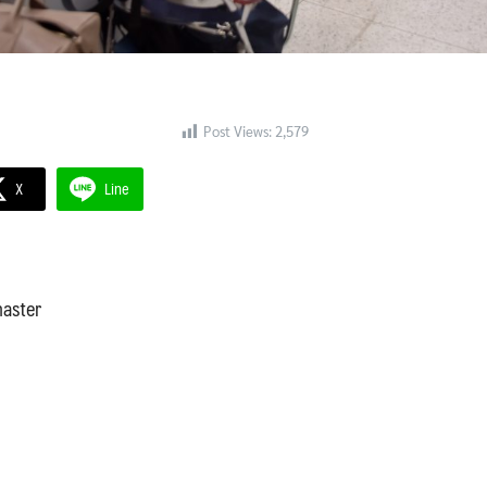
Post Views:
2,579
X
Line
aster