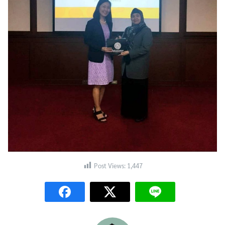
Search
Search
for:
Post Views:
1,447