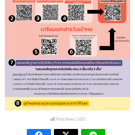
Search
Search
for:
Post Views:
2,053