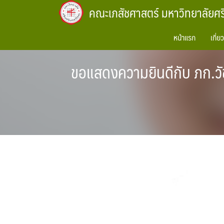
Skip
คณะเภสัชศาสตร์ มหาวิทยาลัยศ
to
content
หน้าแรก
เกี่ย
ขอแสดงความยินดีกับ ภก.วัช