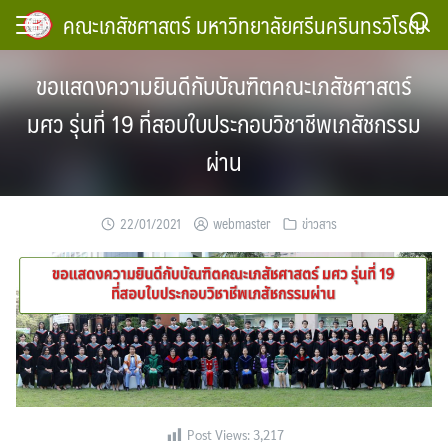
Skip
คณะเภสัชศาสตร์ มหาวิทยาลัยศรีนครินทรวิโรฒ
to
content
ขอแสดงความยินดีกับบัณฑิตคณะเภสัชศาสตร์
มศว รุ่นที่ 19 ที่สอบใบประกอบวิชาชีพเภสัชกรรม
ผ่าน
22/01/2021
webmaster
ข่าวสาร
Post Views:
3,217