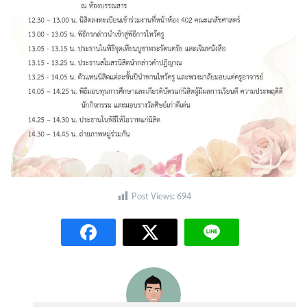
Search
Search
for:
Post Views:
694