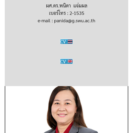
ผศ.ดร.พนิดา แจ่มผล
เบอร์โทร : 2-1535
e-mail : panida@g.swu.ac.th
CV
CV