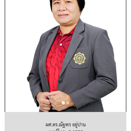
ผศ.ดร.ณัฐพร อยู่ปาน