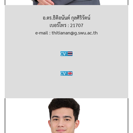
อ.ดร.ธิติอนันต์ กุลศิริรัตน์
เบอร์โทร : 21707
e-mail : thitianan@g.swu.ac.th
CV
CV