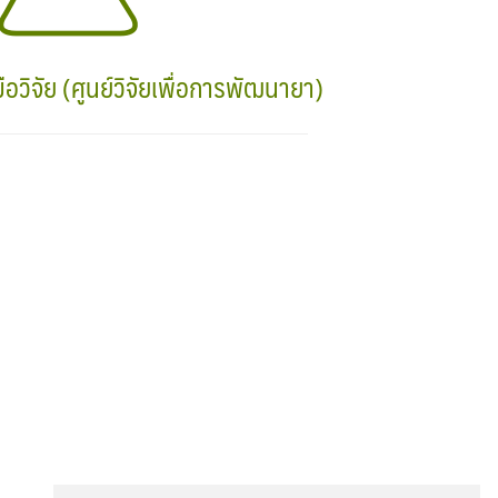
อวิจัย (ศูนย์​วิจัย​เพื่อการพัฒนา​ยา)​